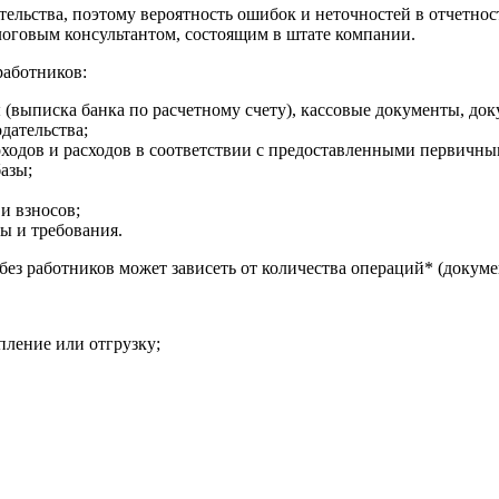
ельства, поэтому вероятность ошибок и неточностей в отчетнос
логовым консультантом, состоящим в штате компании.
работников:
(выписка банка по расчетному счету), кассовые документы, док
дательства;
оходов и расходов в соответствии с предоставленными первичн
азы;
и взносов;
ы и требования.
без работников может зависеть от количества
операций*
(докуме
пление или отгрузку;